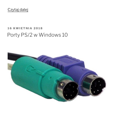
„Skanowanie
Czytaj dalej
w
sieci”
OPUBLIKOWANE
16 KWIETNIA 2018
W
Porty PS/2 w Windows 10