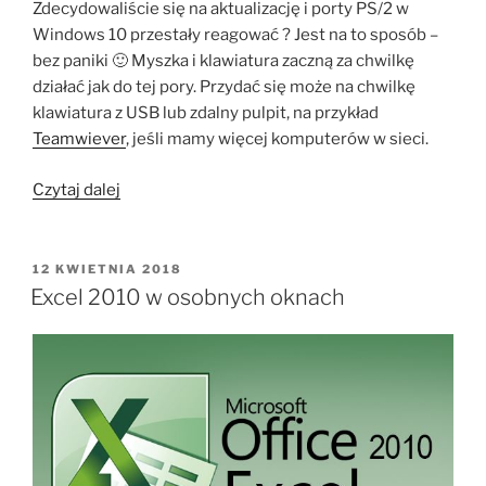
Zdecydowaliście się na aktualizację i porty PS/2 w
Windows 10 przestały reagować ? Jest na to sposób –
bez paniki 🙂 Myszka i klawiatura zaczną za chwilkę
działać jak do tej pory. Przydać się może na chwilkę
klawiatura z USB lub zdalny pulpit, na przykład
Teamwiever
, jeśli mamy więcej komputerów w sieci.
„Porty
Czytaj dalej
PS/2
w
Windows
OPUBLIKOWANE
12 KWIETNIA 2018
W
10”
Excel 2010 w osobnych oknach