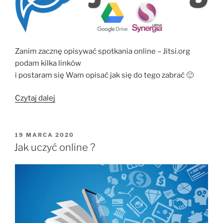
Zanim zacznę opisywać spotkania online – Jitsi.org
podam kilka linków
i postaram się Wam opisać jak się do tego zabrać 🙂
„Spotkania
Czytaj dalej
online
–
Jitsi.org”
OPUBLIKOWANE
19 MARCA 2020
W
Jak uczyć online ?