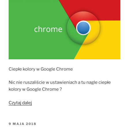
Ciepłe kolory w Google Chrome
Nic nie ruszaliście w ustawieniach a tu nagle ciepłe
kolory w Google Chrome ?
„Ciepłe
Czytaj dalej
kolory
w
Google
OPUBLIKOWANE
9 MAJA 2018
W