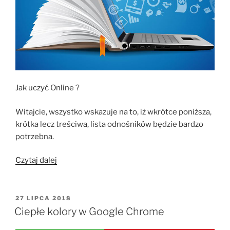
Jak uczyć Online ?
Witajcie, wszystko wskazuje na to, iż wkrótce poniższa,
krótka lecz treściwa, lista odnośników będzie bardzo
potrzebna.
„Jak
Czytaj dalej
uczyć
online
?”
OPUBLIKOWANE
27 LIPCA 2018
W
Ciepłe kolory w Google Chrome