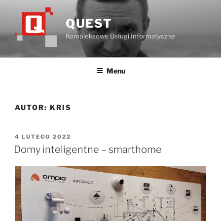
Przejdź
do
QUEST
treści
Kompleksowe Usługi Informatyczne
Menu
AUTOR:
KRIS
OPUBLIKOWANE
4 LUTEGO 2022
W
Domy inteligentne – smarthome