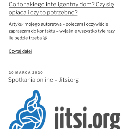
Co to takiego inteligentny dom? Czy się
opłaca i czy to potrzebne?
Artykuł mojego autorstwa – polecam i oczywiście
zapraszam do kontaktu – wyjaśnię wszystko tyle razy
ile będzie trzeba 🙂
„Domy
Czytaj dalej
inteligentne
–
smarthome”
OPUBLIKOWANE
20 MARCA 2020
W
Spotkania online – Jitsi.org