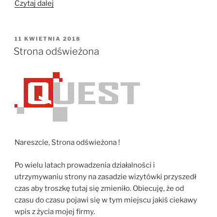
„Excel
Czytaj dalej
2010
w
osobnych
OPUBLIKOWANE
11 KWIETNIA 2018
W
oknach”
Strona odświeżona
Nareszcie, Strona odświeżona !
Po wielu latach prowadzenia działalności i
utrzymywaniu strony na zasadzie wizytówki przyszedł
czas aby troszkę tutaj się zmieniło. Obiecuję, że od
czasu do czasu pojawi się w tym miejscu jakiś ciekawy
wpis z życia mojej firmy.