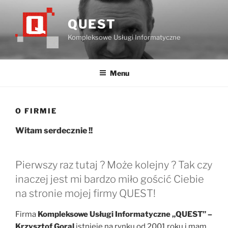
Przejdź
do
QUEST
treści
Kompleksowe Usługi Informatyczne
Menu
O FIRMIE
Witam serdecznie !!
Pierwszy raz tutaj ? Może kolejny ? Tak czy
inaczej jest mi bardzo miło gościć Ciebie
na stronie mojej firmy QUEST!
Firma
Kompleksowe Usługi Informatyczne „QUEST” –
Krzysztof Goral
istnieje na rynku od 2001 roku i mam