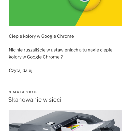
Ciepłe kolory w Google Chrome
Nic nie ruszaliście w ustawieniach a tu nagle ciepłe
kolory w Google Chrome ?
„Ciepłe
Czytaj dalej
kolory
w
Google
OPUBLIKOWANE
9 MAJA 2018
W
Chrome”
Skanowanie w sieci