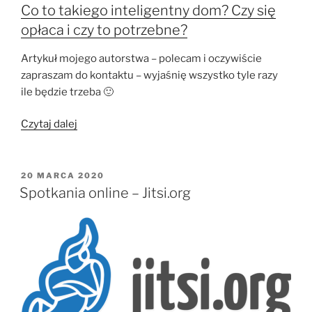
Co to takiego inteligentny dom? Czy się
opłaca i czy to potrzebne?
Artykuł mojego autorstwa – polecam i oczywiście
zapraszam do kontaktu – wyjaśnię wszystko tyle razy
ile będzie trzeba 🙂
„Domy
Czytaj dalej
inteligentne
–
smarthome”
OPUBLIKOWANE
20 MARCA 2020
W
Spotkania online – Jitsi.org