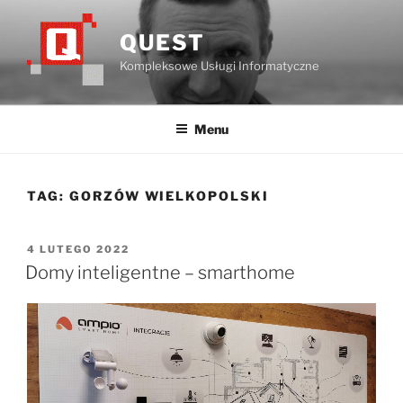
Przejdź
do
QUEST
treści
Kompleksowe Usługi Informatyczne
Menu
TAG:
GORZÓW WIELKOPOLSKI
OPUBLIKOWANE
4 LUTEGO 2022
W
Domy inteligentne – smarthome