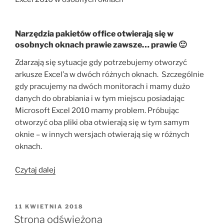
Narzędzia pakietów office otwierają się w
osobnych oknach prawie zawsze… prawie 🙂
Zdarzają się sytuacje gdy potrzebujemy otworzyć
arkusze Excel’a w dwóch różnych oknach. Szczególnie
gdy pracujemy na dwóch monitorach i mamy dużo
danych do obrabiania i w tym miejscu posiadając
Microsoft Excel 2010 mamy problem. Próbując
otworzyć oba pliki oba otwierają się w tym samym
oknie – w innych wersjach otwierają się w różnych
oknach.
„Excel
Czytaj dalej
2010
w
osobnych
OPUBLIKOWANE
11 KWIETNIA 2018
W
oknach”
Strona odświeżona