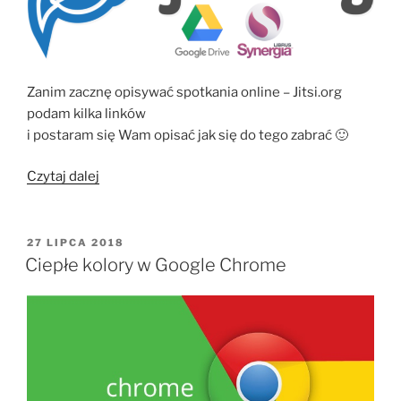
Zanim zacznę opisywać spotkania online – Jitsi.org
podam kilka linków
i postaram się Wam opisać jak się do tego zabrać 🙂
„Spotkania
Czytaj dalej
online
–
Jitsi.org”
OPUBLIKOWANE
27 LIPCA 2018
W
Ciepłe kolory w Google Chrome