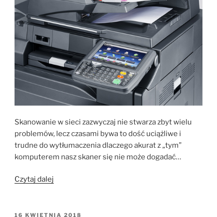
Skanowanie w sieci zazwyczaj nie stwarza zbyt wielu
problemów, lecz czasami bywa to dość uciążliwe i
trudne do wytłumaczenia dlaczego akurat z „tym”
komputerem nasz skaner się nie może dogadać…
„Skanowanie
Czytaj dalej
w
sieci”
OPUBLIKOWANE
16 KWIETNIA 2018