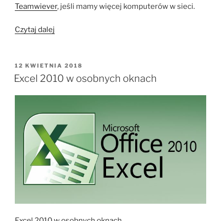
Teamwiever
, jeśli mamy więcej komputerów w sieci.
„Porty
Czytaj dalej
PS/2
w
Windows
OPUBLIKOWANE
12 KWIETNIA 2018
W
10”
Excel 2010 w osobnych oknach
Excel 2010 w osobnych oknach