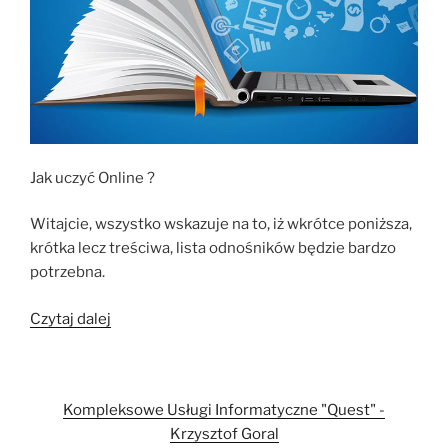
Jak uczyć Online ?
Witajcie, wszystko wskazuje na to, iż wkrótce poniższa,
krótka lecz treściwa, lista odnośników będzie bardzo
potrzebna.
„Jak
Czytaj dalej
uczyć
online
?”
Kompleksowe Usługi Informatyczne "Quest" -
Krzysztof Goral