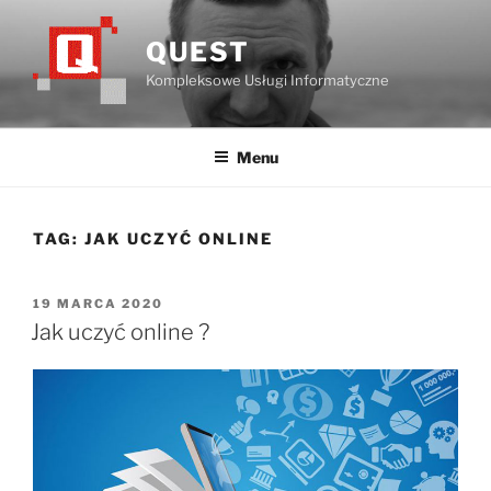
Przejdź
do
QUEST
treści
Kompleksowe Usługi Informatyczne
Menu
TAG:
JAK UCZYĆ ONLINE
OPUBLIKOWANE
19 MARCA 2020
W
Jak uczyć online ?