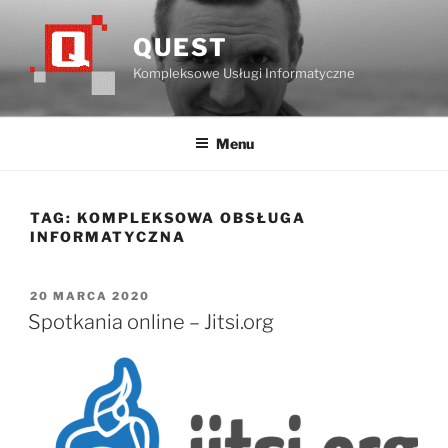
Przejdź
do
QUEST
treści
Kompleksowe Usługi Informatyczne
Menu
TAG:
KOMPLEKSOWA OBSŁUGA
INFORMATYCZNA
OPUBLIKOWANE
20 MARCA 2020
W
Spotkania online – Jitsi.org