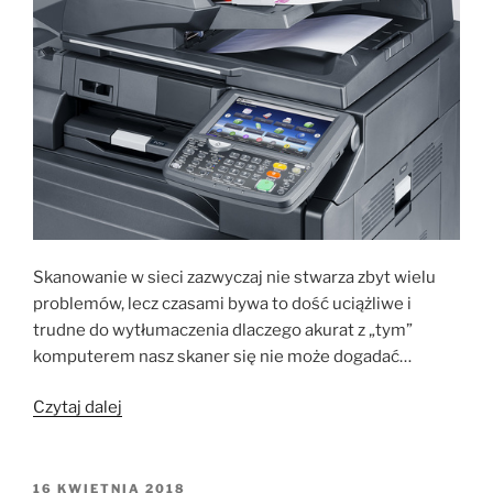
Skanowanie w sieci zazwyczaj nie stwarza zbyt wielu
problemów, lecz czasami bywa to dość uciążliwe i
trudne do wytłumaczenia dlaczego akurat z „tym”
komputerem nasz skaner się nie może dogadać…
„Skanowanie
Czytaj dalej
w
sieci”
OPUBLIKOWANE
16 KWIETNIA 2018