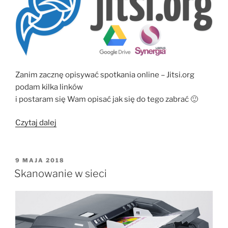
Zanim zacznę opisywać spotkania online – Jitsi.org
podam kilka linków
i postaram się Wam opisać jak się do tego zabrać 🙂
„Spotkania
Czytaj dalej
online
–
Jitsi.org”
OPUBLIKOWANE
9 MAJA 2018
W
Skanowanie w sieci