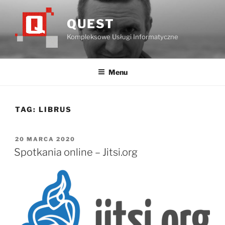
Przejdź
do
QUEST
treści
Kompleksowe Usługi Informatyczne
Menu
TAG:
LIBRUS
OPUBLIKOWANE
20 MARCA 2020
W
Spotkania online – Jitsi.org