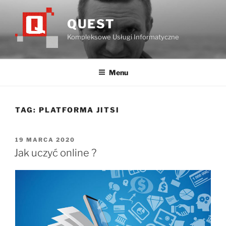
Przejdź
do
QUEST
treści
Kompleksowe Usługi Informatyczne
Menu
TAG:
PLATFORMA JITSI
OPUBLIKOWANE
19 MARCA 2020
W
Jak uczyć online ?