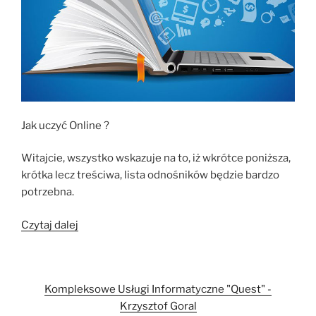
Jak uczyć Online ?
Witajcie, wszystko wskazuje na to, iż wkrótce poniższa,
krótka lecz treściwa, lista odnośników będzie bardzo
potrzebna.
„Jak
Czytaj dalej
uczyć
online
?”
Kompleksowe Usługi Informatyczne "Quest" -
Krzysztof Goral