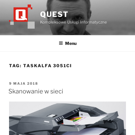
Przejdź
do
QUEST
treści
Kompleksowe Usługi Informatyczne
Menu
TAG:
TASKALFA 3051CI
OPUBLIKOWANE
9 MAJA 2018
W
Skanowanie w sieci